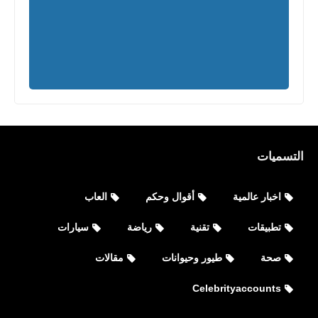
التسميات
اخبار عالمية
أقوال وحكم
العاب
صحة
تطبيقات
تقنية
رياضة
سيارات
أسباب رائحة الفم الكريهه وكيفية التخلص
صحة
طيور وحيوانات
مقالات
منها
Celebrityaccounts