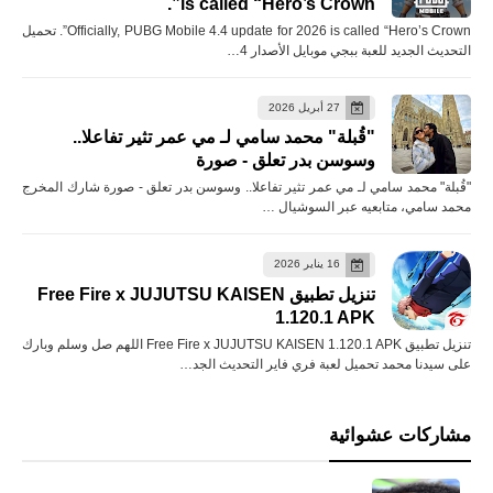
is called “Hero’s Crown”.
Officially, PUBG Mobile 4.4 update for 2026 is called “Hero’s Crown”. تحميل
التحديث الجديد للعبة ببجي موبايل الأصدار 4…
27 أبريل 2026
"قُبلة" محمد سامي لـ مي عمر تثير تفاعلا..
وسوسن بدر تعلق - صورة
"قُبلة" محمد سامي لـ مي عمر تثير تفاعلا.. وسوسن بدر تعلق - صورة شارك المخرج
محمد سامي، متابعيه عبر السوشيال …
16 يناير 2026
تنزيل تطبيق Free Fire x JUJUTSU KAISEN
1.120.1 APK
تنزيل تطبيق Free Fire x JUJUTSU KAISEN 1.120.1 APK اللهم صل وسلم وبارك
على سيدنا محمد تحميل لعبة فري فاير التحديث الجد…
مشاركات عشوائية