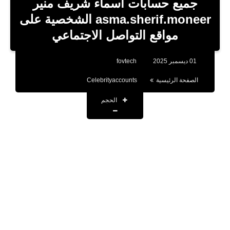
جميع حسابات أسماء شريف منير
تطبيقات
asma.sherif.moneer الشخصية على
مواقع التواصل الاجتماعي
أقوال وحكم
تقنية
01 ديسمبر 2025
fovtech
صحة
الصفحة الرئيسية
Celebrityaccounts
اخبار
الحجم
حسابات المشاهير