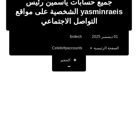
جميع حسابات ياسمين رئيس
تطبيقات
yasminraeis الشخصية على مواقع
التواصل الاجتماعي
أقوال وحكم
تقنية
01 ديسمبر 2025
fovtech
صحة
الصفحة الرئيسية
Celebrityaccounts
اخبار
الحجم
حسابات المشاهير