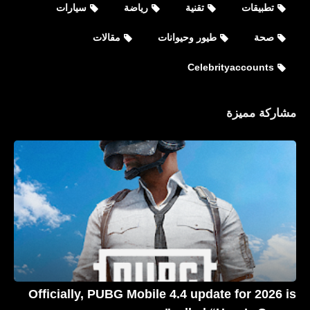
تطبيقات
تقنية
رياضة
سيارات
Celebrityaccounts
صحة
طيور وحيوانات
مقالات
جميع حسابات زيندايا Zendaya الشخصية
Celebrityaccounts
على مواقع التواصل الاجتماعي
مشاركة مميزة
Celebrityaccounts
جميع حسابات دوا ليبا Dua Lipa
Officially, PUBG Mobile 4.4 update for 2026 is
الشخصية على مواقع التواصل الاجتماعي