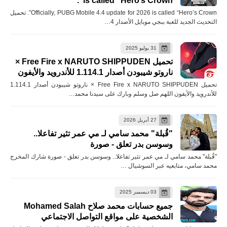
is called “Hero’s Crown”.
Officially, PUBG Mobile 4.4 update for 2026 is called “Hero’s Crown”. تحميل
التحديث الجديد للعبة ببجي موبايل الأصدار 4…
31 يوليو 2025
تحميل Free Fire x NARUTO SHIPPUDEN ×
ناروتو شيبودن أصدار 1.114.1 للأندرويد والأيفون
تحميل Free Fire x NARUTO SHIPPUDEN × ناروتو شيبودن أصدار 1.114.1
للأندرويد والأيفون اللهم صل وسلم وبارك على سيدنا محمد…
27 أبريل 2026
"قُبلة" محمد سامي لـ مي عمر تثير تفاعلا..
وسوسن بدر تعلق - صورة
"قُبلة" محمد سامي لـ مي عمر تثير تفاعلا.. وسوسن بدر تعلق - صورة شارك المخرج
محمد سامي، متابعيه عبر السوشيال …
03 ديسمبر 2025
جميع حسابات محمد صلاح Mohamed Salah
الشخصية على مواقع التواصل الاجتماعي