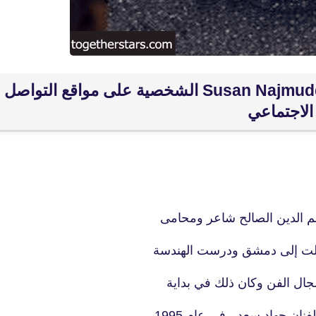
fovtech
06 أبريل 2021
جميع حسابات سوزان نجم الدين Susan Najmuddin الشخصية على مواقع التواصل
الاجتماعي
fovtech
05 أبريل 2021
م الدين الصالح شاعر ومحامى
لت إلى دمشق ودرست الهندسة
ال الفن وكان ذلك في بداية
ن جهاد سعد ، فى عام 1995