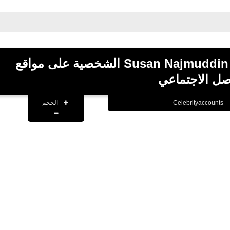
جميع حسابات سوزان نجم الدين Susan Najmuddin الشخصية على مواقع
اصل الاجتماعي
الحجم
Celebrityaccounts
fovtech
05 أبريل 2021