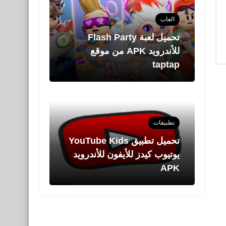
العاب
تحميل لعبة Flash Party
للأندرويد APK من موقع
taptap
تطبيقات
يوتيوب كيدز للأيفون للأندرويد
APK
العاب