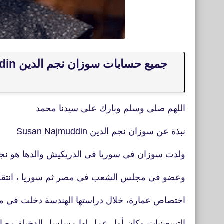
اللهم صلى وسلم وبارك على سيدنا محمد
نبذة عن سوزان نجم الدين Susan Najmuddin
ولدت سوزان فى سوريا فى الدريكيش والدها هو نج
وعضو فى مجلس الشعب فى مصر ثم سوريا ، انتق
اختصاص عمارة، خلال دراستها الهندسة دخلت في مج
التسعينيات وكان أول عمل لها مسلسل الدخيلة مع الفنا