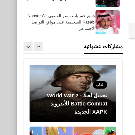
جميع حسابات ناصر القصبي Nasser Al-
Kasabi الشخصية على مواقع التواصل
العاب
الاجتماعي
تحميل تطبيق TV TUBI -
لمشاهدة أفلام وتلفاز مجاني
مشاركات عشوائية
للأيفون والأندرويد APK
العاب
تحميل لعبة World War 2 -
Battle Combat للأندرويد
XAPK الجديدة