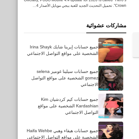
Crown”. تحميل التحديث الجديد للعبة ببجي موبايل الأصدار 4…
مشاركات عشوائية
تطبيقات
جميع حسابات إيرينا شايك Irina Shayk
الشخصية على مواقع التواصل الاجتماعي
يوتيوب كيدز للأيفون للأندرويد
APK
جميع حسابات سيلينا غوميز selena
gomez الشخصية على مواقع التواصل
الاجتماعي
العاب
جميع حسابات كيم كردشيان Kim
تحميل لعبة MARVEL Future
Kardashian الشخصية على مواقع
Figh‪t‬ معركة مارفيل
التواصل الاجتماعي
المستقبلية للأيفون والأندرويد
XAPK
جميع حسابات هيفاء وهبي Haifa Wehbe
الشخصية على مواقع التواصل الاجتماعي