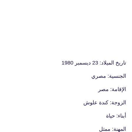
تاريخ الميلاد: 23 ديسمبر 1980
الجنسية: مصري
الإقامة: مصر
الزوجة: كندة علوش
أبناء: حياة
المهنة: ممثل