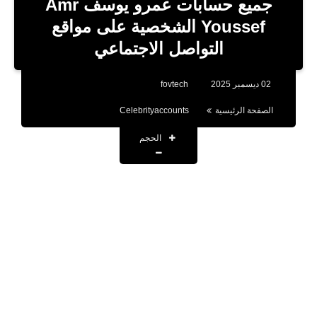
جميع حسابات عمرو يوسف Amr
تطبيقات
Youssef الشخصية على مواقع
التواصل الاجتماعي
أقوال وحكم
تقنية
02 ديسمبر 2025
fovtech
صحة
الصفحة الرئيسية
Celebrityaccounts
اخبار
الحجم
حسابات المشاهير