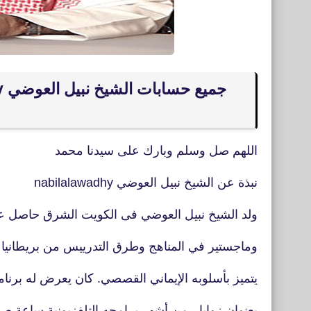
اللهم صل وسلم وبارك على سيدنا محمد
نبذة عن الشيخ نبيل العوضي nabilalawadhy
ولد الشيخ نبيل العوضي فى الكويت الشرق حاصل عل
وماجستير في المناهج وطرق التدرييس من بريطانيا
يتميز بأسلوبه الإيماني القصصي. كان يعرض له برنام
بعنوان زوايا ، من أشهر برامجه التلفزيونية ساعة صر