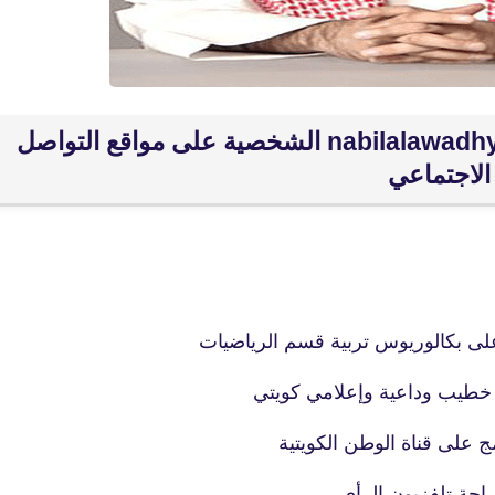
fovtech
23 ديسمبر 2019
جميع حسابات الشيخ نبيل العوضي nabilalawadhy الشخصية على مواقع التواصل
الاجتماعي
fovtech
22 ديسمبر 2019
ى بكالوريوس تربية قسم الرياضيات
 خطيب وداعية وإعلامي كويتي
ج على قناة الوطن الكويتية
احة تلفزيون الرأي.