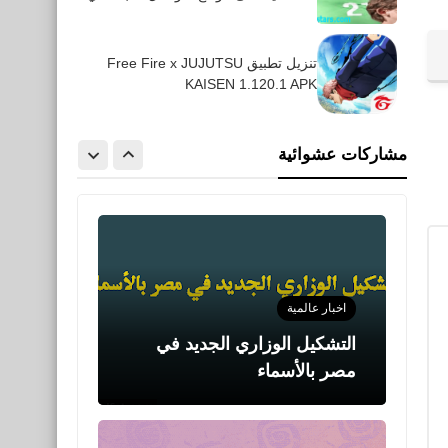
تنزيل تطبيق Free Fire x JUJUTSU
رياضة
KAISEN 1.120.1 APK
ملخص ونتيجة ليفربول و
فلامينغو في نهائي كأس العالم
مشاركات عشوائية
للأندية 2019
اخبار عالمية
التشكيل الوزاري الجديد في
مصر بالأسماء