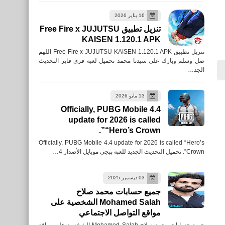
فلامينغو في نهائي كأس العالم
16 يناير 2026
للأندية 2019
تنزيل تطبيق Free Fire x JUJUTSU
KAISEN 1.120.1 APK
تنزيل تطبيق Free Fire x JUJUTSU KAISEN 1.120.1 APK اللهم
صل وسلم وبارك على سيدنا محمد تحميل لعبة فري فاير التحديث
الجد…
اخبار عالمية
13 مايو 2026
التشكيل الوزاري الجديد في
Officially, PUBG Mobile 4.4
update for 2026 is called
مصر بالأسماء
“Hero’s Crown”.
Officially, PUBG Mobile 4.4 update for 2026 is called “Hero’s
Crown”. تحميل التحديث الجديد للعبة ببجي موبايل الأصدار 4…
03 ديسمبر 2025
جميع حسابات محمد صلاح
رياضة
Mohamed Salah الشخصية على
الزمالك بالقوة الضاربة أمام
مواقع التواصل الاجتماعي
الإنتاج الحربي
جميع حسابات محمد صلاح Mohamed Salah الشخصية على مواقع