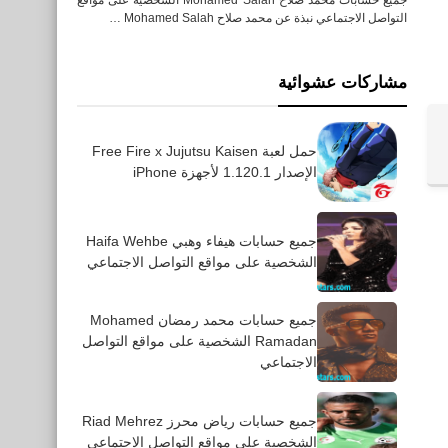
التواصل الاجتماعي نبذة عن محمد صلاح Mohamed Salah …
مشاركات عشوائية
تطبيقات
تحميل نمبربوك الخليج - بحث
حمل لعبة Free Fire x Jujutsu Kaisen
الإصدار 1.120.1 لأجهزة iPhone
الارقام لأجهزة الأيفون
والاندرويد أحدث أصدار
جميع حسابات هيفاء وهبي Haifa Wehbe
الشخصية على مواقع التواصل الاجتماعي
جميع حسابات محمد رمضان Mohamed
Ramadan الشخصية على مواقع التواصل
العاب
الاجتماعي
متطلبات تشغيل لعبة ايرون
سايت Iron Sight للكمبيوتر
جميع حسابات رياض محرز Riad Mehrez
الشخصية على مواقع التواصل الاجتماعي