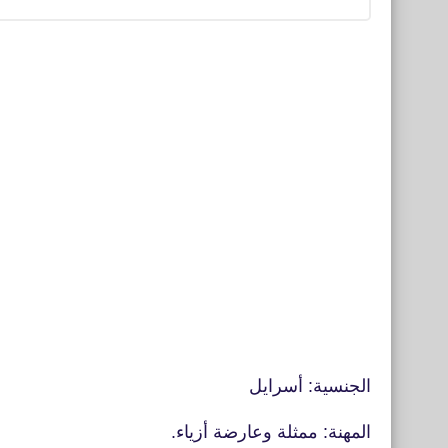
الجنسية: أسرايل
المهنة: ممثلة وعارضة أزياء.