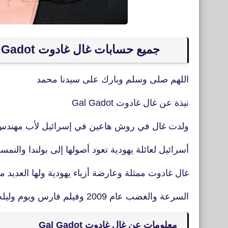
جميع حسابات غال غادوت Gal Gadot الشخصية على مواقع التواصل الاجتماعي
اللهم صلى وسلم وبارك على سيدنا محمد
نيذة عن غال غادوت Gal Gadot
ولدت غال في روش هاعين في إسرائيل لأب مهندس 
أسرائيل لعائلة يهودية تعود أصولها إلى بولندا والنمس
غال غادوت ممثلة وعارضة أزياء يهودية ولها العديد من
السرعة والغضب عام 2009 وفيلم فارس ويوم وليله موعد والكثير من الأعمال الفنية.
معلومات عن غال غادوت Gal Gadot