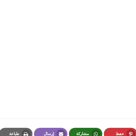
fovtech
16 فبراير 2020
fovtech
15 فبراير 2020
حفظ
مشاركة
إرسال
طباعة