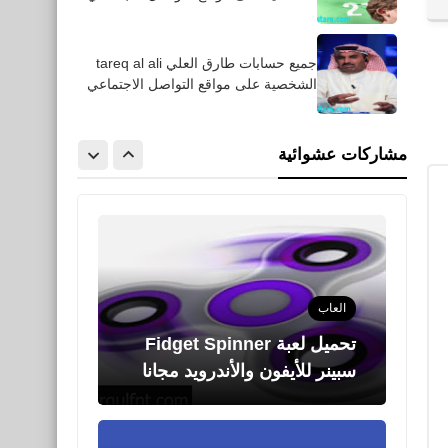
جميع حسابات طارق العلي tareq al ali
....
الشخصية على مواقع التواصل الاجتماعي
مواصفات هاتف سامسونج
Galaxy S20 Ultra الجديد
مشاركات عشوائية
والقوي لعام 2020
العاب
تحميل لعبة Fidget Spinner
سبينر للأيفون والأندرويد مجانا