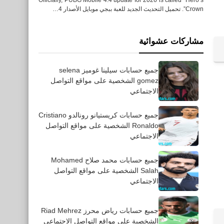
Crown”. تحميل التحديث الجديد للعبة ببجي موبايل الأصدار 4…
مشاركات عشوائية
تطبيقات
جميع حسابات سيلينا غوميز selena
تحميل تطبيق Payoneer –
gomez الشخصية على مواقع التواصل
لأجهزة جوال الأندرويد والأيفون
الاجتماعي
و ايباد اللوحي
جميع حسابات كريستيانو رونالدو Cristiano
Ronaldo الشخصية على مواقع التواصل
الاجتماعي
جميع حسابات محمد صلاح Mohamed
Salah الشخصية على مواقع التواصل
تقنية
الاجتماعي
موقع لمعرفة كود لون الصورة
بدون أستخدام برامج
جميع حسابات رياض محرز Riad Mehrez
الشخصية على مواقع التواصل الاجتماعي