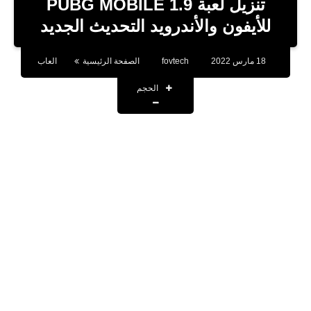
تنزيل لعبة PUBG MOBILE 1.9
تطبيقات
للأيفون والأندرويد التحديث الجديد
أقوال وحكم
18 مارس 2022
fovtech
الصفحة الرئيسية
العاب
تقنية
الحجم
صحة
اخبار
حسابات المشاهير