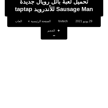
تحميل لعبة باتل رويال جديدة
تطبيقات
Sausage Man‏ للأندرويد taptap
أقوال وحكم
29 يونيو 2021
fovtech
الصفحة الرئيسية
العاب
تقنية
الحجم
صحة
اخبار
حسابات المشاهير