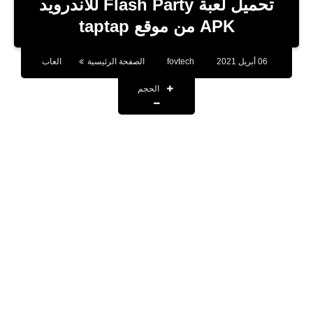
تحميل لعبة Flash Party للأندرويد
تطبيقات
APK من موقع taptap
أقوال وحكم
06 أبريل 2021
fovtech
الصفحة الرئيسية
العاب
تقنية
الحجم
صحة
اخبار
حسابات المشاهير