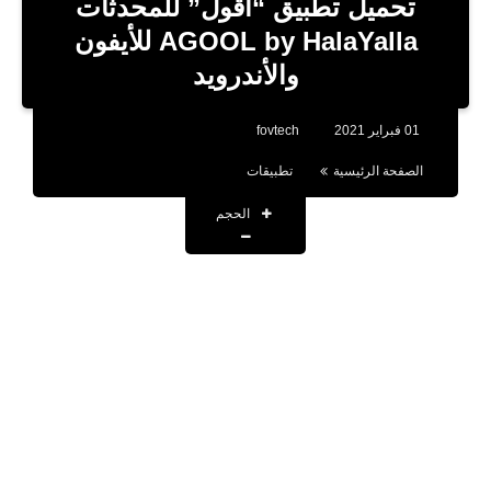
تحميل تطبيق “أقول” للمحدثات
تطبيقات
AGOOL by HalaYalla للأيفون
والأندرويد
أقوال وحكم
تقنية
01 فبراير 2021
fovtech
صحة
الصفحة الرئيسية
تطبيقات
اخبار
الحجم
حسابات المشاهير