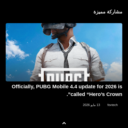
مشاركة مميزة
العاب
تحميل لعبة ShellFire MOBA شل فاير -
موبا للأيفون والأندرويد XAPK
Officially, PUBG Mobile 4.4 update for 2026 is
called “Hero’s Crown”.
العاب
fovtech
13 مايو 2026
تحميل لعبة Battleops - campaign
mode game‏ للأندرويد