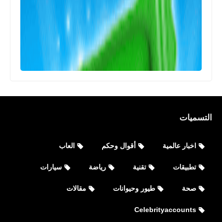
العاب
تحميل لعبة Brutal Strike - Counter
Strike Brutal - CS GO‏ للأندرويد
التسميات
اخبار عالمية
أقوال وحكم
العاب
تطبيقات
تقنية
رياضة
سيارات
صحة
طيور وحيوانات
مقالات
Celebrityaccounts