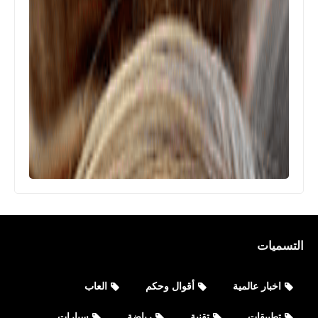
Celebrityaccounts
جميع حسابات نادين نسيب نجيم
التسميات
nadine.nassib.njeim الشخصية على
مواقع التواصل الاجتماعي
اخبار عالمية
أقوال وحكم
العاب
تطبيقات
تقنية
رياضة
سيارات