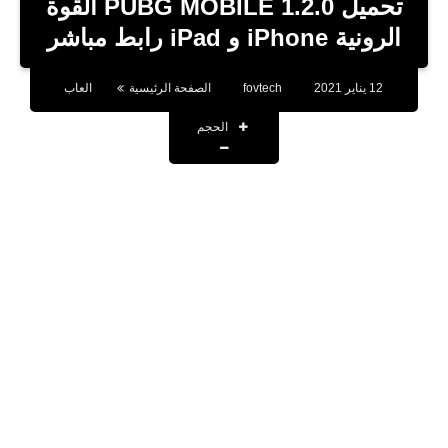
تحميل PUBG MOBILE 1.2.0 القوة
تطبيقات
الرونية iPhone و iPad رابط مباشر
أقوال وحكم
12 يناير 2021
fovtech
الصفحة الرئيسية
العاب
تقنية
الحجم
صحة
اخبار
حسابات المشاهير