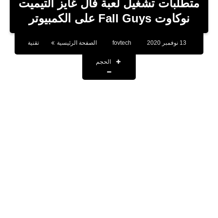
متطلبات تشغيل لعبة فال غايز ألتيميت
تطبيقات
نوكاوت Fall Guys على الكمبيوتر
أقوال وحكم
13 نوفمبر 2020
fovtech
الصفحة الرئيسية
تقنية
تقنية
الحجم
صحة
اخبار
حسابات المشاهير