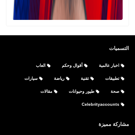
التسميات
اخبار عالمية
أقوال وحكم
العاب
العاب
تطبيقات
تقنية
رياضة
سيارات
تحميل لعبة Free Fire MAX 2.80.0
لأجهزة للأيفون والأندرويد التحديث الجديد
صحة
طيور وحيوانات
مقالات
Celebrityaccounts
مشاركة مميزة