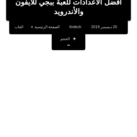
أفضل الاعدادات للعبة ببجي للأيفون
تطبيقات
والأندرويد
أقوال وحكم
20 ديسمبر 2019
fovtech
الصفحة الرئيسية
العاب
تقنية
الحجم
صحة
اخبار
حسابات المشاهير