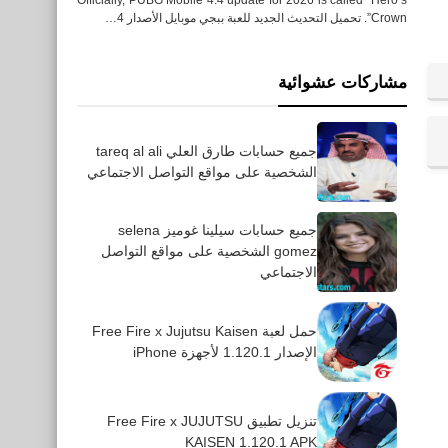
Crown”. تحميل التحديث الجديد للعبة ببجي موبايل الأصدار 4…
مشاركات عشوائية
Celebrityaccounts
جميع حسابات إيما واتسون
جميع حسابات طارق العلي tareq al ali
الشخصية على مواقع التواصل الاجتماعي
Emma Watson الشخصية
على مواقع التواصل الاجتماعي
جميع حسابات سيلينا غوميز selena
gomez الشخصية على مواقع التواصل
الاجتماعي
Celebrityaccounts
حمل لعبة Free Fire x Jujutsu Kaisen
الإصدار 1.120.1 لأجهزة iPhone
جميع حسابات سعد لمجرد
Saad Lamjarred الشخصية
على مواقع التواصل الاجتماعي
تنزيل تطبيق Free Fire x JUJUTSU
KAISEN 1.120.1 APK