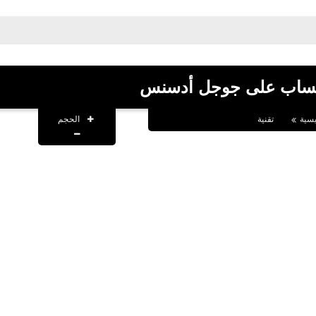
ساب على جوجل أدسنس
الحجم
يسية
تقنية
fovtech
01 ديسمبر 2025