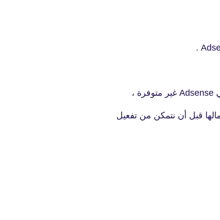
Adsen
fovtech
ي
Adsense غير متوفرة ،
01 ديسمبر 2025
مالها قبل أن نتمكن من تفعيل
fovtech
01 ديسمبر 2025