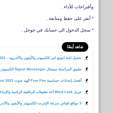
وأقتراحات للأداء .
* أنقر على حفظ ومتابعة .
* سجل الدخول الى حسابك في جوجل .
شاهد أيضًا
تحميل لعبة امونغ اس للكمبيوتر والأيفون والأندرويد - among us 2021
تطبيق المراسلة سيجنال Signal Messenger للكمبيوتر والأيفون والأندرويد رابط مباشر
أفضل إعدادات حساسية Free Fire الهيد شوت head shot 2021 التحديث الجديد
تنزيل Mind Leak أحد تطبيقات الرفاهية الرقمية والإبداعية
5 مواقع لقياس سرعة الإنترنت للكمبيوتر والأيفون والأندرويد 2021