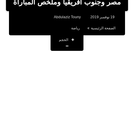
مصر وجنوب أفريقيا وملخص المباراة
تطبيقات
19 نوفمبر 2019
Abdulaziz Touny
أقوال وحكم
الصفحة الرئيسية
رياضة
تقنية
الحجم
صحة
اخبار
حسابات المشاهير