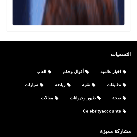
الاجتماعي
التسميات
اخبار عالمية
Celebrityaccounts
أقوال وحكم
العاب
جميع حسابات نسرين طافش Nisreen
تطبيقات
تقنية
رياضة
سيارات
Tafesh الشخصية على مواقع التواصل
صحة
طيور وحيوانات
مقالات
الاجتماعي
Celebrityaccounts
مشاركة مميزة